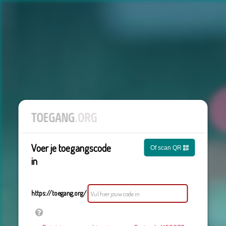
Voer je toegangscode
Of scan QR
in
https://toegang.org/
Vul hier jouw code in